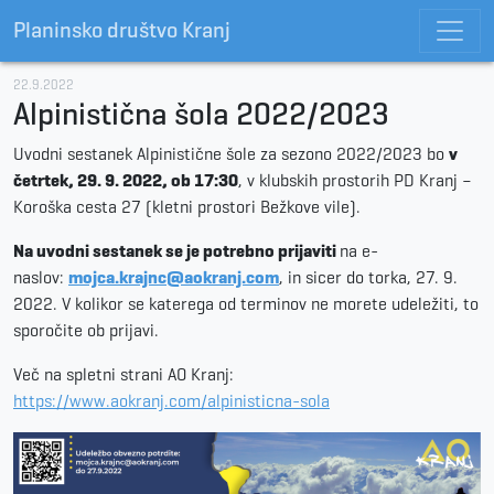
Planinsko društvo Kranj
22.9.2022
Alpinistična šola 2022/2023
Uvodni sestanek Alpinistične šole za sezono 2022/2023 bo
v
četrtek, 29. 9. 2022, ob 17:30
, v klubskih prostorih PD Kranj –
Koroška cesta 27 (kletni prostori Bežkove vile).
Na uvodni sestanek se je potrebno prijaviti
na e-
naslov:
mojca.krajnc@aokranj.com
, in sicer do torka, 27. 9.
2022. V kolikor se katerega od terminov ne morete udeležiti, to
sporočite ob prijavi.
Več na spletni strani AO Kranj:
https://www.aokranj.com/alpinisticna-sola