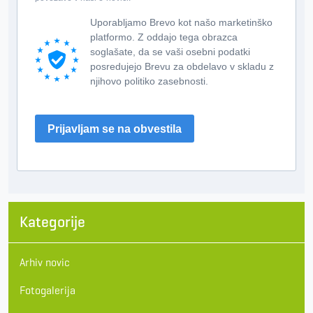
Uporabljamo Brevo kot našo marketinško
platformo. Z oddajo tega obrazca
soglašate, da se vaši osebni podatki
posredujejo Brevu za obdelavo v skladu z
njihovo politiko zasebnosti.
Prijavljam se na obvestila
Kategorije
Arhiv novic
Fotogalerija