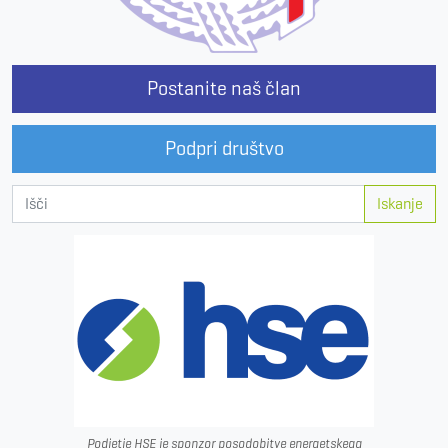
Postanite naš član
Podpri društvo
Iskanje
Podjetje HSE je sponzor posodobitve energetskega