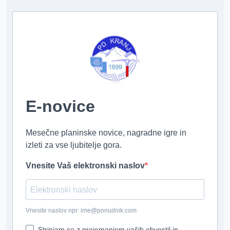
E-novice
Mesečne planinske novice, nagradne igre in
izleti za vse ljubitelje gora.
Vnesite Vaš elektronski naslov
Vnesite naslov npr: ime@ponudnik.com
Strinjam se z prejemanjem vaših obvestil in