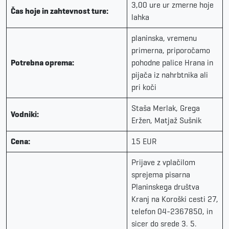
3,00 ure ur zmerne hoje
Čas hoje in zahtevnost ture:
lahka
planinska, vremenu
primerna, priporočamo
Potrebna oprema:
pohodne palice Hrana in
pijača iz nahrbtnika ali
pri koči
Staša Merlak, Grega
Vodniki:
Eržen, Matjaž Sušnik
Cena:
15 EUR
Prijave z vplačilom
sprejema pisarna
Planinskega društva
Kranj na Koroški cesti 27,
telefon 04-2367850, in
sicer do srede 3. 5.