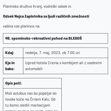
Planinsko društvo Kranj, vodniški odsek in
Odsek
Nejca Zaplotnika za ljudi različnih zmožnosti
vabita vse planince na
46. spominsko-rekreativni pohod na BLEGOŠ
Kdaj:
nedelja, 7. maj, 2023, ob 7.00 uri
Kje in
Izpred hotela Creina s kombijem ali z osebnimi
kako:
avtomobili
Opis poti:
Mali avtobus nas bo popeljal do
lovske koče na Črnem Kalu. Od
tu bomo sledili markacijam