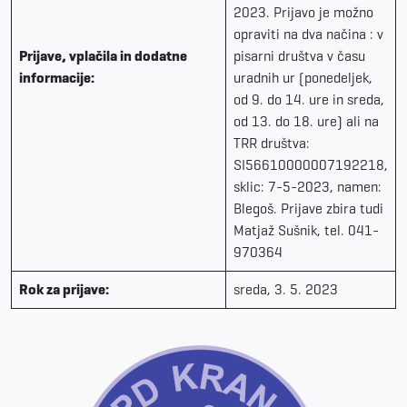
2023. Prijavo je možno
opraviti na dva načina : v
Prijave, vplačila in dodatne
pisarni društva v času
informacije:
uradnih ur (ponedeljek,
od 9. do 14. ure in sreda,
od 13. do 18. ure) ali na
TRR društva:
SI56610000007192218,
sklic: 7-5-2023, namen:
Blegoš. Prijave zbira tudi
Matjaž Sušnik, tel. 041-
970364
Rok za prijave:
sreda, 3. 5. 2023