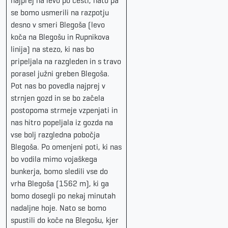
najprej na levo po cesti, nato pa
se bomo usmerili na razpotju
desno v smeri Blegoša (levo
koča na Blegošu in Rupnikova
linija) na stezo, ki nas bo
pripeljala na razgleden in s travo
porasel južni greben Blegoša.
Pot nas bo povedla najprej v
strnjen gozd in se bo začela
postopoma strmeje vzpenjati in
nas hitro popeljala iz gozda na
vse bolj razgledna pobočja
Blegoša. Po omenjeni poti, ki nas
bo vodila mimo vojaškega
bunkerja, bomo sledili vse do
vrha Blegoša (1562 m), ki ga
bomo dosegli po nekaj minutah
nadaljne hoje. Nato se bomo
spustili do koče na Blegošu, kjer