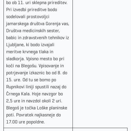
bo ob 11. uri sklepna prireditev.
Pri izvedbi prireditve bodo
sodelovali prostovoljci
jamarskega društva Gorenja vas,
Društva medicinskih sester,
babic in zdravstvenih tehnikov iz
Ljubljane, ki bodo izvajali
meritve krvnega tlaka in
sladkorja. Vpisno mesto bo pri
koči na Blegošu. Vpisovanje in
potrjevanje izkaznic bo od 8. do
15. ure. Od tu se bomo po
Rupnikovi liniji spustili nazaj do
Črnega Kala. Hoje navzgor bo
2,5 ure in navzdol okoli 2 uri.
Blegoš je točka Loške planinske
poti. Povratek najkasneje do
17.00 ure popoldne.