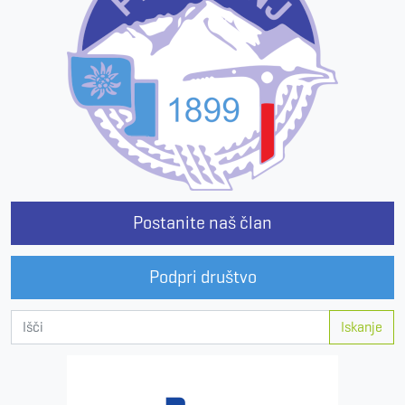
Postanite naš član
Podpri društvo
Iskanje