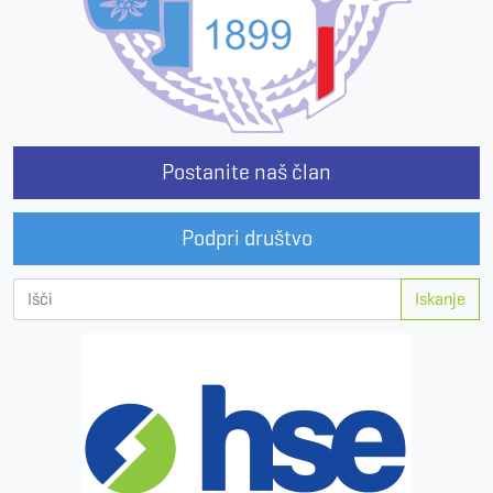
Postanite naš član
Podpri društvo
Iskanje