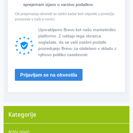
sprejemam izjavo o varstvu podatkov.
Od prejemanja obvestil se lahko kadar koli odjavite s pomočjo
povezave v naši e-novici.
Uporabljamo Brevo kot našo marketinško
platformo. Z oddajo tega obrazca
soglašate, da se vaši osebni podatki
posredujejo Brevu za obdelavo v skladu z
njihovo politiko zasebnosti.
Prijavljam se na obvestila
Kategorije
Arhiv novic