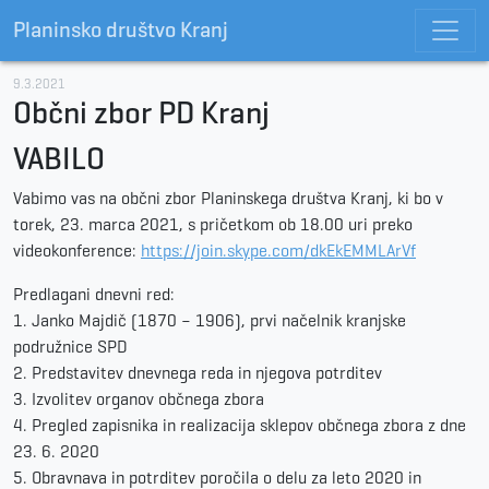
Planinsko društvo Kranj
9.3.2021
Občni zbor PD Kranj
VABILO
Vabimo vas na občni zbor Planinskega društva Kranj, ki bo v
torek, 23. marca 2021, s pričetkom ob 18.00 uri preko
videokonference:
https://join.skype.com/dkEkEMMLArVf
Predlagani dnevni red:
1. Janko Majdič (1870 – 1906), prvi načelnik kranjske
podružnice SPD
2. Predstavitev dnevnega reda in njegova potrditev
3. Izvolitev organov občnega zbora
4. Pregled zapisnika in realizacija sklepov občnega zbora z dne
23. 6. 2020
5. Obravnava in potrditev poročila o delu za leto 2020 in