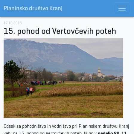
Planinsko društvo Kranj
17.10.2015
15. pohod od Vertovčevih poteh
Odsek za pohodništvo in vodništvo pri Planinskem društvu Kranj
vabi na 15. pohod od Vertovčevih poteh, ki bo v
nedeljo 22. 11.