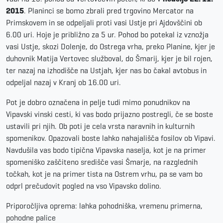
2015
. Planinci se bomo zbrali pred trgovino Mercator na
Primskovem in se odpeljali proti vasi Ustje pri Ajdovščini ob
6.00 uri. Hoje je približno za 5 ur. Pohod bo potekal iz vznožja
vasi Ustje, skozi Dolenje, do Ostrega vrha, preko Planine, kjer je
duhovnik Matija Vertovec služboval, do Šmarij, kjer je bil rojen,
ter nazaj na izhodišče na Ustjah, kjer nas bo čakal avtobus in
odpeljal nazaj v Kranj ob 16.00 uri.
Pot je dobro označena in pelje tudi mimo ponudnikov na
Vipavski vinski cesti, ki vas bodo prijazno postregli, če se boste
ustavili pri njih. Ob poti je cela vrsta naravnih in kulturnih
spomenikov. Opazovali boste lahko nahajališča fosilov ob Vipavi.
Navdušila vas bodo tipična Vipavska naselja, kot je na primer
spomeniško zaščiteno središče vasi Šmarje, na razglednih
točkah, kot je na primer tista na Ostrem vrhu, pa se vam bo
odprl prečudovit pogled na vso Vipavsko dolino.
Priporočljiva oprema: lahka pohodniška, vremenu primerna,
pohodne palice